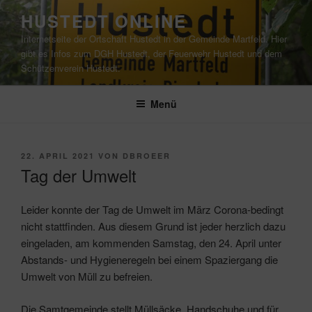
Zum
HUSTEDT ONLINE
Inhalt
Internetseite der Ortschaft Hustedt in der Gemeinde Martfeld. Hier
springen
gibt es Infos zum DGH Hustedt, der Feuerwehr Hustedt und dem
Schützenverein Hustedt.
Menü
VERÖFFENTLICHT
22. APRIL 2021
VON
DBROEER
AM
Tag der Umwelt
Leider konnte der Tag de Umwelt im März Corona-bedingt
nicht stattfinden. Aus diesem Grund ist jeder herzlich dazu
eingeladen, am kommenden Samstag, den 24. April unter
Abstands- und Hygieneregeln bei einem Spaziergang die
Umwelt von Müll zu befreien.
Die Samtgemeinde stellt Müllsäcke, Handschuhe und für