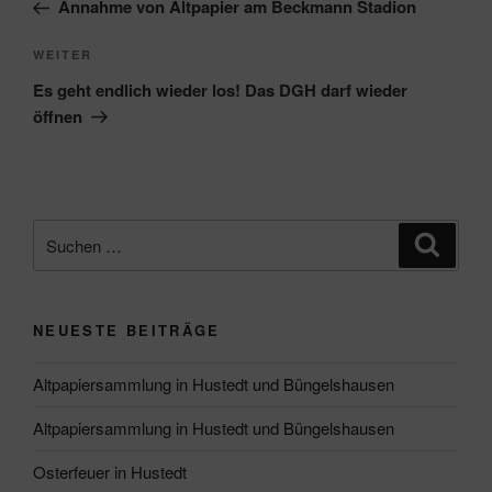
Beitrag
Annahme von Altpapier am Beckmann Stadion
Nächster
WEITER
Beitrag
Es geht endlich wieder los! Das DGH darf wieder
öffnen
Suche
Suche
nach:
NEUESTE BEITRÄGE
Altpapiersammlung in Hustedt und Büngelshausen
Altpapiersammlung in Hustedt und Büngelshausen
Osterfeuer in Hustedt