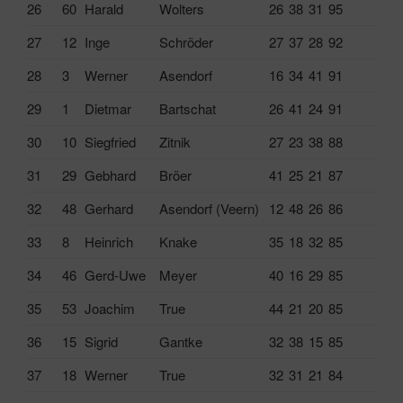
26
60
Harald
Wolters
26
38
31
95
27
12
Inge
Schröder
27
37
28
92
28
3
Werner
Asendorf
16
34
41
91
29
1
Dietmar
Bartschat
26
41
24
91
30
10
Siegfried
Zitnik
27
23
38
88
31
29
Gebhard
Bröer
41
25
21
87
32
48
Gerhard
Asendorf (Veern)
12
48
26
86
33
8
Heinrich
Knake
35
18
32
85
34
46
Gerd-Uwe
Meyer
40
16
29
85
35
53
Joachim
True
44
21
20
85
36
15
Sigrid
Gantke
32
38
15
85
37
18
Werner
True
32
31
21
84