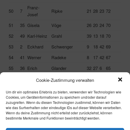
Franz-
50
7
Ripke
21
28
23
72
Josef
51
35
Gisela
Vöge
26
20
24
70
52
49
Karl-Heinz
Grahl
39
13
18
70
53
2
Eckhard
Schwenger
9
18
42
69
54
41
Werner
Radeke
8
17
42
67
55
36
Erich
Glander
32
27
6
65
56
20
Dirk
Steinke
24
28
11
63
Cookie-Zustimmung verwalten
57
21
Johann
Wurthmann
30
-4
35
61
Um dir ein optimales Erlebnis zu bieten, verwenden wir Technologien wie
Cookies, um Geräteinformationen zu speichern und/oder darauf
58
31
Carsten
Meyer (Blenner)
20
16
18
54
zuzugreifen. Wenn du diesen Technologien zustimmst, können wir Daten
wie das Surfverhalten oder eindeutige IDs auf dieser Website verarbeiten.
59
56
Adolf
Logies
29
1
21
51
Wenn du deine Zustimmung nicht erteilst oder zurückziehst, können
bestimmte Merkmale und Funktionen beeinträchtigt werden.
60
43
Andreas
Börn
8
13
24
45