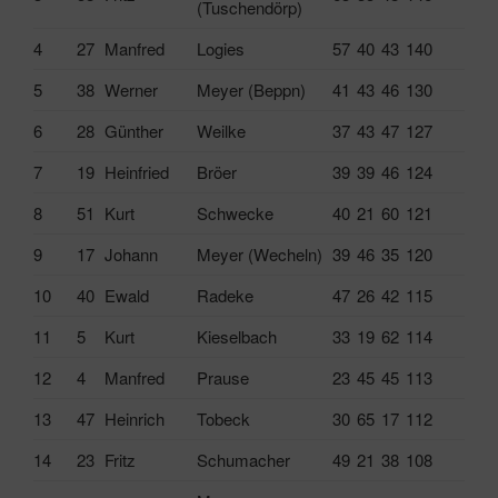
(Tuschendörp)
4
27
Manfred
Logies
57
40
43
140
5
38
Werner
Meyer (Beppn)
41
43
46
130
6
28
Günther
Weilke
37
43
47
127
7
19
Heinfried
Bröer
39
39
46
124
8
51
Kurt
Schwecke
40
21
60
121
9
17
Johann
Meyer (Wecheln)
39
46
35
120
10
40
Ewald
Radeke
47
26
42
115
11
5
Kurt
Kieselbach
33
19
62
114
12
4
Manfred
Prause
23
45
45
113
13
47
Heinrich
Tobeck
30
65
17
112
14
23
Fritz
Schumacher
49
21
38
108