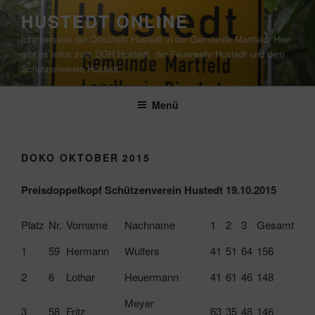
Zum
HUSTEDT ONLINE
Inhalt
Internetseite der Ortschaft Hustedt in der Gemeinde Martfeld. Hier
springen
gibt es Infos zum DGH Hustedt, der Feuerwehr Hustedt und dem
Schützenverein Hustedt.
Menü
DOKO OKTOBER 2015
Preisdoppelkopf Schützenverein Hustedt 19.10.2015
Platz
Nr.
Vorname
Nachname
1
2
3
Gesamt
1
59
Hermann
Wulfers
41
51
64
156
2
6
Lothar
Heuermann
41
61
46
148
Meyer
3
58
Fritz
63
35
48
146