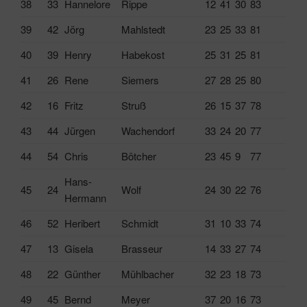
38
33
Hannelore
Rippe
12
41
30
83
39
42
Jörg
Mahlstedt
23
25
33
81
40
39
Henry
Habekost
25
31
25
81
41
26
Rene
Siemers
27
28
25
80
42
16
Fritz
Struß
26
15
37
78
43
44
Jürgen
Wachendorf
33
24
20
77
44
54
Chris
Bötcher
23
45
9
77
Hans-
45
24
Wolf
24
30
22
76
Hermann
46
52
Heribert
Schmidt
31
10
33
74
47
13
Gisela
Brasseur
14
33
27
74
48
22
Günther
Mühlbacher
32
23
18
73
49
45
Bernd
Meyer
37
20
16
73