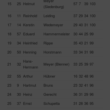
Meyer
15
25
Helmut
57
7
39
103
(Siedenburg)
16
11
Reinhold
Leiding
37
29
34
100
17
14
Kerstin
Wedemeyer
29
40
31
100
18
57
Eduard
Hammermeister
30
44
25
99
19
34
Heinfried
Rippe
35
43
21
99
20
50
Henning
Horstmann
33
34
31
98
Hans-
21
32
Meyer (Blenner)
33
25
39
97
Hermann
22
55
Arthur
Hübner
16
32
48
96
23
9
Hartmut
Bruns
23
32
41
96
24
30
Heinz
Gerecht
36
31
29
96
25
37
Ernst
Schupetta
31
28
36
95