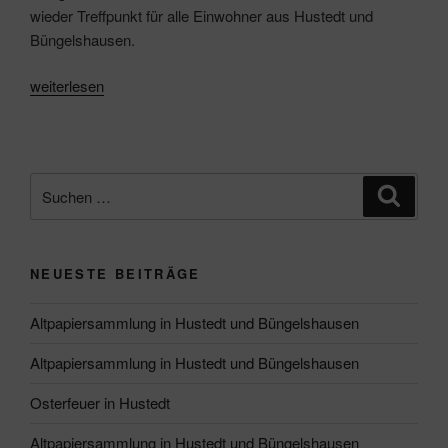
wieder Treffpunkt für alle Einwohner aus Hustedt und
Büngelshausen.
„Das
weiterlesen
DGH
öffnet
endlich
wieder“
Suche
Suche
nach:
NEUESTE BEITRÄGE
Altpapiersammlung in Hustedt und Büngelshausen
Altpapiersammlung in Hustedt und Büngelshausen
Osterfeuer in Hustedt
Altpapiersammlung in Hustedt und Büngelshausen