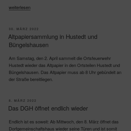
„Osterfeuer
weiterlesen
in
Hustedt“
VERÖFFENTLICHT
30. MÄRZ 2022
AM
Altpapiersammlung in Hustedt und
Büngelshausen
Am Samstag, den 2. April sammelt die Ortsfeuerwehr
Hustedt wieder das Altpapier in den Ortsteilen Hustedt und
Büngelshausen. Das Altpapier muss ab 8 Uhr gebündelt an
der Straße bereitliegen.
VERÖFFENTLICHT
8. MÄRZ 2022
AM
Das DGH öffnet endlich wieder
Endlich ist es soweit: Ab Mittwoch, den 8. März öffnet das
Dorfgemeinschaftshaus wieder seine Türen und ist somit