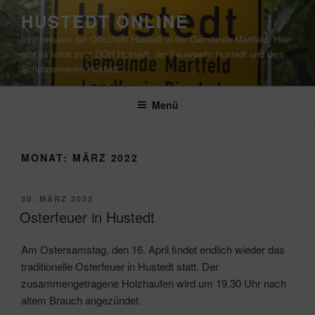
Zum
HUSTEDT ONLINE
Inhalt
Internetseite der Ortschaft Hustedt in der Gemeinde Martfeld. Hier
springen
gibt es Infos zum DGH Hustedt, der Feuerwehr Hustedt und dem
Schützenverein Hustedt.
Menü
MONAT:
MÄRZ 2022
VERÖFFENTLICHT
30. MÄRZ 2022
AM
Osterfeuer in Hustedt
Am Ostersamstag, den 16. April findet endlich wieder das
traditionelle Osterfeuer in Hustedt statt. Der
zusammengetragene Holzhaufen wird um 19.30 Uhr nach
altem Brauch angezündet.