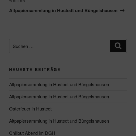
Nächster
WEITER
Beitrag
Altpapiersammlung in Hustedt und Büngelshausen
Suche
Suche
nach:
NEUESTE BEITRÄGE
Altpapiersammlung in Hustedt und Büngelshausen
Altpapiersammlung in Hustedt und Büngelshausen
Osterfeuer in Hustedt
Altpapiersammlung in Hustedt und Büngelshausen
Chillout Abend im DGH