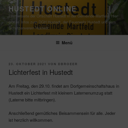
Zum
HUSTEDT ONLINE
Inhalt
Internetseite der Ortschaft Hustedt in der Gemeinde Martfeld. Hier
springen
gibt es Infos zum DGH Hustedt, der Feuerwehr Hustedt und dem
Schützenverein Hustedt.
Menü
VERÖFFENTLICHT
23. OKTOBER 2021
VON
DBROEER
AM
Lichterfest in Hustedt
Am Freitag, den 29.10. findet am Dorfgemeinschaftshaus in
Hustedt ein Lichterfest mit kleinem Laternenumzug statt
(Laterne bitte mitbringen).
Anschließend gemütliches Beisammensein für alle. Jeder
ist herzlich willkommen.