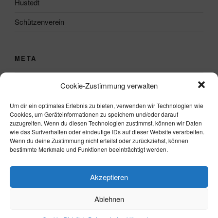
Hustedt
Schützenverein
META
Anmelden
Cookie-Zustimmung verwalten
Eintrags-Feed
Um dir ein optimales Erlebnis zu bieten, verwenden wir Technologien wie
Cookies, um Geräteinformationen zu speichern und/oder darauf
Kommentar-Feed
zuzugreifen. Wenn du diesen Technologien zustimmst, können wir Daten
wie das Surfverhalten oder eindeutige IDs auf dieser Website verarbeiten.
WordPress.org
Wenn du deine Zustimmung nicht erteilst oder zurückziehst, können
bestimmte Merkmale und Funktionen beeinträchtigt werden.
Akzeptieren
Ablehnen
Datenschutzerklärung
Stolz präsentiert von WordPress