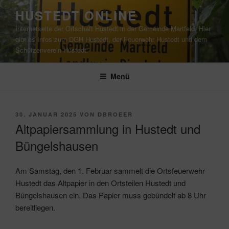
Zum
HUSTEDT ONLINE
Inhalt
Internetseite der Ortschaft Hustedt in der Gemeinde Martfeld. Hier
springen
gibt es Infos zum DGH Hustedt, der Feuerwehr Hustedt und dem
Schützenverein Hustedt.
Menü
VERÖFFENTLICHT
30. JANUAR 2025
VON
DBROEER
AM
Altpapiersammlung in Hustedt und
Büngelshausen
Am Samstag, den 1. Februar sammelt die Ortsfeuerwehr
Hustedt das Altpapier in den Ortsteilen Hustedt und
Büngelshausen ein. Das Papier muss gebündelt ab 8 Uhr
bereitliegen.