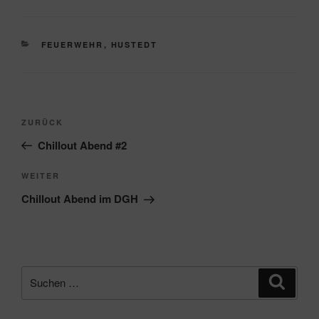
KATEGORIEN
FEUERWEHR
,
HUSTEDT
Beitragsnavigation
Vorheriger
ZURÜCK
Beitrag
Chillout Abend #2
Nächster
WEITER
Beitrag
Chillout Abend im DGH
Suche
Suche
nach: