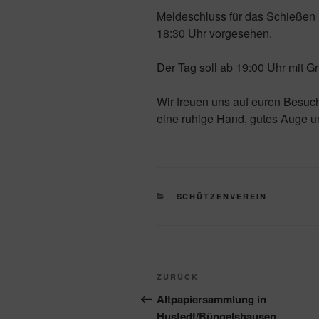
Meldeschluss für das Schießen i
18:30 Uhr vorgesehen.
Der Tag soll ab 19:00 Uhr mit Gr
Wir freuen uns auf euren Besuc
eine ruhige Hand, gutes Auge u
KATEGORIEN
SCHÜTZENVEREIN
Beitragsnavigation
Vorheriger
ZURÜCK
Beitrag
Altpapiersammlung in
Hustedt/Büngelshausen