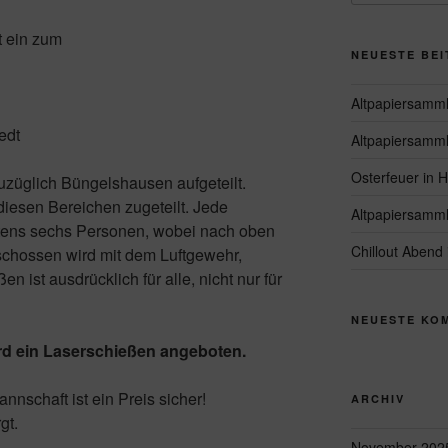
t ein zum
NEUESTE BE
Altpapiersamml
edt
Altpapiersamml
Osterfeuer in H
zuzüglich Büngelshausen aufgeteilt.
iesen Bereichen zugeteilt. Jede
Altpapiersamml
tens sechs Personen, wobei nach oben
Chillout Abend
schossen wird mit dem Luftgewehr,
 ist ausdrücklich für alle, nicht nur für
NEUESTE KO
ird ein Laserschießen angeboten.
nschaft ist ein Preis sicher!
ARCHIV
gt.
November 202