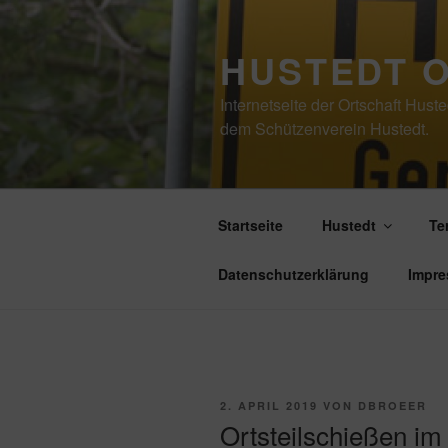
Zum
Inhalt
HUSTEDT 
springen
Internetseite der Ortschaft Hus
dem Schützenverein Hustedt.
Startseite
Hustedt
Te
Datenschutzerklärung
Impr
VERÖFFENTLICHT
2. APRIL 2019
VON
DBROEER
AM
Ortsteilschießen i