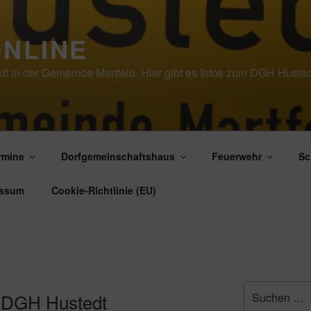
ONLINE
tedt in der Gemeinde Martfeld. Hier gibt es Infos zum DGH Hust
rmine
Dorfgemeinschaftshaus
Feuerwehr
Sc
essum
Cookie-Richtlinie (EU)
Suche
m DGH Hustedt
nach: