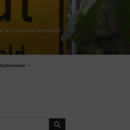
edt, der Feuerwehr Hustedt und
hützenverein
Suchen